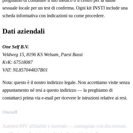
preghiamo di contattare il suo medico o il centro per la salute
sessuale locale per un test di conferma. Ogni kit INSTI include una
scheda informativa con indicazioni su come procedere.
Dati aziendali
One Self B.V.
Veldweg 15, 8196 KS Welsum, Paesi Bassi
KvK:
67518087
VAT:
NL857044837B01
Nota: questo è il nostro indirizzo legale. Non accettiamo visite senza
appuntamento né resi a questo indirizzo — la preghiamo di
contattarci prima via e-mail per ricevere le istruzioni relative ai resi.
Oneself
Autotest HIV affidabile e riservato — consegnato con discrezione,