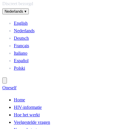
Discreet bezorgd
Nederlands
▾
English
Nederlands
Deutsch
Français
Italiano
Español
Polski
One
self
Home
HIV-informatie
Hoe het werkt
Veelgestelde vragen