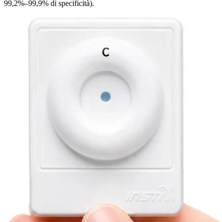
99,2%–99,9% di specificità).