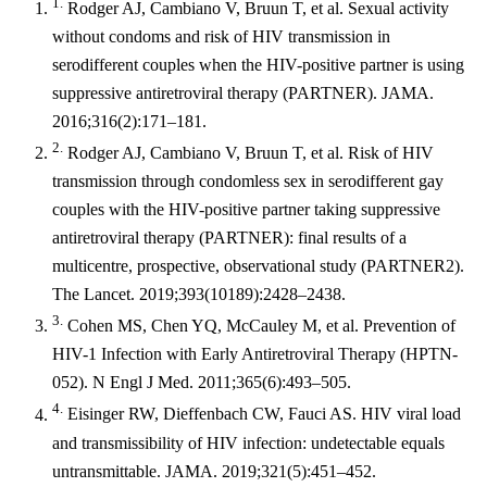
1.
Rodger AJ, Cambiano V, Bruun T, et al. Sexual activity
without condoms and risk of HIV transmission in
serodifferent couples when the HIV-positive partner is using
suppressive antiretroviral therapy (PARTNER). JAMA.
2016;316(2):171–181.
2.
Rodger AJ, Cambiano V, Bruun T, et al. Risk of HIV
transmission through condomless sex in serodifferent gay
couples with the HIV-positive partner taking suppressive
antiretroviral therapy (PARTNER): final results of a
multicentre, prospective, observational study (PARTNER2).
The Lancet. 2019;393(10189):2428–2438.
3.
Cohen MS, Chen YQ, McCauley M, et al. Prevention of
HIV-1 Infection with Early Antiretroviral Therapy (HPTN-
052). N Engl J Med. 2011;365(6):493–505.
4.
Eisinger RW, Dieffenbach CW, Fauci AS. HIV viral load
and transmissibility of HIV infection: undetectable equals
untransmittable. JAMA. 2019;321(5):451–452.