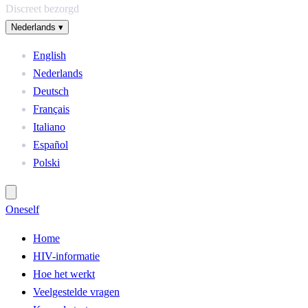
Discreet bezorgd
Nederlands
▾
English
Nederlands
Deutsch
Français
Italiano
Español
Polski
One
self
Home
HIV-informatie
Hoe het werkt
Veelgestelde vragen