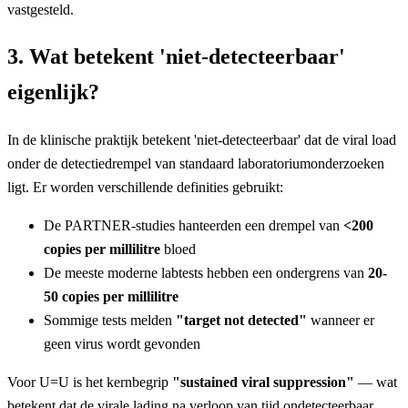
vastgesteld.
3. Wat betekent 'niet-detecteerbaar'
eigenlijk?
In de klinische praktijk betekent 'niet-detecteerbaar' dat de viral load
onder de detectiedrempel van standaard laboratoriumonderzoeken
ligt. Er worden verschillende definities gebruikt:
De PARTNER-studies hanteerden een drempel van
<200
copies per millilitre
bloed
De meeste moderne labtests hebben een ondergrens van
20-
50 copies per millilitre
Sommige tests melden
"target not detected"
wanneer er
geen virus wordt gevonden
Voor U=U is het kernbegrip
"sustained viral suppression"
— wat
betekent dat de virale lading na verloop van tijd ondetecteerbaar