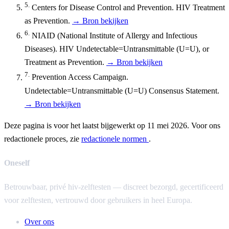
5.
Centers for Disease Control and Prevention. HIV Treatment
as Prevention.
→ Bron bekijken
6.
NIAID (National Institute of Allergy and Infectious
Diseases). HIV Undetectable=Untransmittable (U=U), or
Treatment as Prevention.
→ Bron bekijken
7.
Prevention Access Campaign.
Undetectable=Untransmittable (U=U) Consensus Statement.
→ Bron bekijken
Deze pagina is voor het laatst bijgewerkt op 11 mei 2026. Voor ons
redactionele proces, zie
redactionele normen
.
Oneself
Betrouwbaar, privé hiv-zelftesten — discreet bezorgd, gecertificeerd
voor zelftesten, vertrouwd door gebruikers in heel Europa.
Over ons