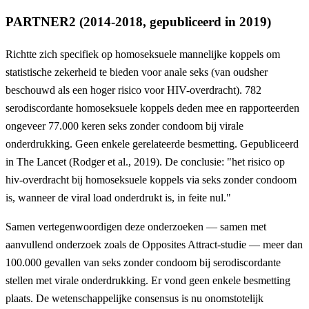
PARTNER2 (2014-2018, gepubliceerd in 2019)
Richtte zich specifiek op homoseksuele mannelijke koppels om
statistische zekerheid te bieden voor anale seks (van oudsher
beschouwd als een hoger risico voor HIV-overdracht). 782
serodiscordante homoseksuele koppels deden mee en rapporteerden
ongeveer 77.000 keren seks zonder condoom bij virale
onderdrukking. Geen enkele gerelateerde besmetting. Gepubliceerd
in The Lancet (Rodger et al., 2019). De conclusie: "het risico op
hiv-overdracht bij homoseksuele koppels via seks zonder condoom
is, wanneer de viral load onderdrukt is, in feite nul."
Samen vertegenwoordigen deze onderzoeken — samen met
aanvullend onderzoek zoals de Opposites Attract-studie — meer dan
100.000 gevallen van seks zonder condoom bij serodiscordante
stellen met virale onderdrukking. Er vond geen enkele besmetting
plaats. De wetenschappelijke consensus is nu onomstotelijk