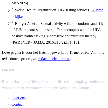
Mar-2026).
6.
World Health Organization. HIV testing services.
→ Bron
bekijken
7.
Rodger AJ et al. Sexual activity without condoms and risk
of HIV transmission in serodifferent couples with the HIV-
positive partner taking suppressive antiretroviral therapy
(PARTNER). JAMA. 2016;316(2):171–181.
Deze pagina is voor het laatst bijgewerkt op 11 mei 2026. Voor ons
redactionele proces, zie
redactionele normen
.
Oneself
Betrouwbaar, privé hiv-zelftesten — discreet bezorgd, gecertificeerd
voor zelftesten, vertrouwd door gebruikers in heel Europa.
Over ons
Contact