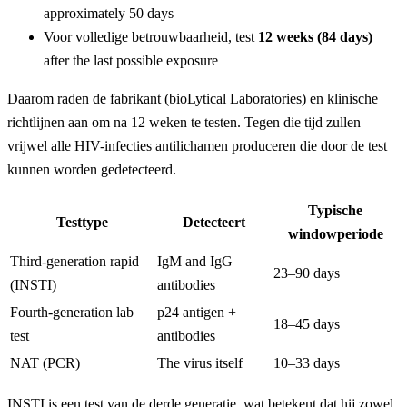
approximately 50 days
Voor volledige betrouwbaarheid, test
12 weeks (84 days)
after the last possible exposure
Daarom raden de fabrikant (bioLytical Laboratories) en klinische
richtlijnen aan om na 12 weken te testen. Tegen die tijd zullen
vrijwel alle HIV-infecties antilichamen produceren die door de test
kunnen worden gedetecteerd.
Typische
Testtype
Detecteert
windowperiode
Third-generation rapid
IgM and IgG
23–90 days
(INSTI)
antibodies
Fourth-generation lab
p24 antigen +
18–45 days
test
antibodies
NAT (PCR)
The virus itself
10–33 days
INSTI is een test van de derde generatie, wat betekent dat hij zowel