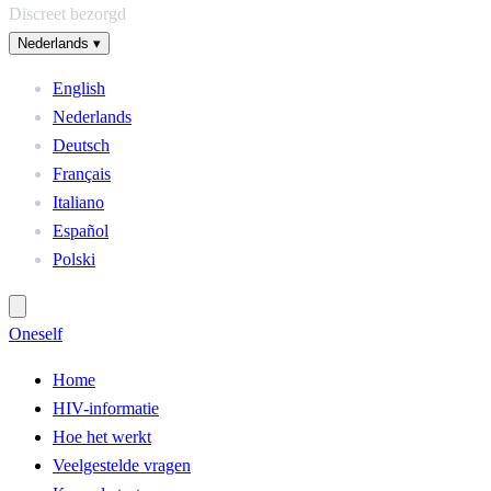
Discreet bezorgd
Nederlands
▾
English
Nederlands
Deutsch
Français
Italiano
Español
Polski
One
self
Home
HIV-informatie
Hoe het werkt
Veelgestelde vragen