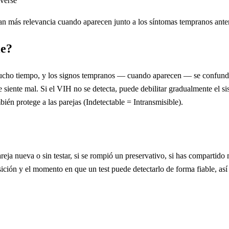
lverse
ran más relevancia cuando aparecen junto a los síntomas tempranos anter
le?
ucho tiempo, y los signos tempranos — cuando aparecen — se confunde
e siente mal. Si el VIH no se detecta, puede debilitar gradualmente el si
ién protege a las parejas (Indetectable = Intransmisible).
areja nueva o sin testar, si se rompió un preservativo, si has compartid
sición y el momento en que un test puede detectarlo de forma fiable, as