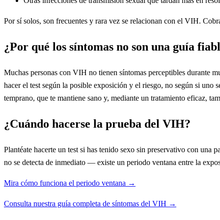
Otras infecciones de transmisión sexual que tardan más en reso
Por sí solos, son frecuentes y rara vez se relacionan con el VIH. Cob
¿Por qué los síntomas no son una guía fiab
Muchas personas con VIH no tienen síntomas perceptibles durante m
hacer el test según la posible exposición y el riesgo, no según si uno s
temprano, que te mantiene sano y, mediante un tratamiento eficaz, tamb
¿Cuándo hacerse la prueba del VIH?
Plantéate hacerte un test si has tenido sexo sin preservativo con una p
no se detecta de inmediato — existe un periodo ventana entre la expo
Mira cómo funciona el periodo ventana →
Consulta nuestra guía completa de síntomas del VIH →