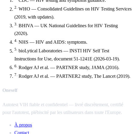
CDC — HIV testing and symptoms guidance.
2.
WHO — Consolidated Guidelines on HIV Testing Services
(2019, with updates).
3.
BHIVA — UK National Guidelines for HIV Testing
(2020).
4.
NHS — HIV and AIDS: symptoms.
5.
bioLytical Laboratories — INSTI HIV Self Test
Instructions for Use, document 51-1241E (2026-03-19).
6.
Rodger AJ et al. — PARTNER study, JAMA (2016).
7.
Rodger AJ et al. — PARTNER2 study, The Lancet (2019).
Oneself
Autotest VIH fiable et confidentiel — livré discrètement, certifié
pour l'autotest, plébiscité par les utilisateurs dans toute l'Europe.
À propos
Contact