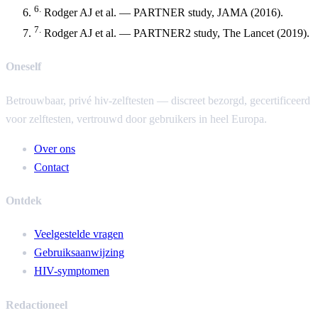
6.
Rodger AJ et al. — PARTNER study, JAMA (2016).
7.
Rodger AJ et al. — PARTNER2 study, The Lancet (2019).
Oneself
Betrouwbaar, privé hiv-zelftesten — discreet bezorgd, gecertificeerd
voor zelftesten, vertrouwd door gebruikers in heel Europa.
Over ons
Contact
Ontdek
Veelgestelde vragen
Gebruiksaanwijzing
HIV-symptomen
Redactioneel