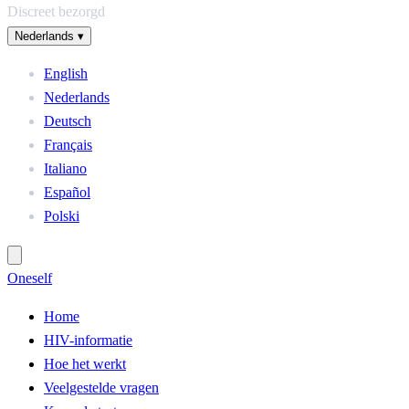
Discreet bezorgd
Nederlands
▾
English
Nederlands
Deutsch
Français
Italiano
Español
Polski
One
self
Home
HIV-informatie
Hoe het werkt
Veelgestelde vragen