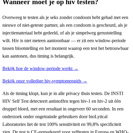
Wanneer moet je op hiv testen?
Overweeg te testen als je seks zonder condoom hebt gehad met een
nieuwe of niet-geteste partner, als een condoom is gescheurd, als je
injectiemateriaal hebt gedeeld, of als je simpelweg geruststelling
wilt. Hiv is niet meteen aantoonbaar — er zit een window-periode
tussen blootstelling en het moment waarop een test het betrouwbaar
kan aantonen, dus timing is belangrijk.
Bekijk hoe de window-periode werkt →
Bekijk onze volledige hiv-symptomengids →
Als de timing klopt, kun je in alle privacy thuis testen. De INSTI
HIV Self Test detecteert antistoffen tegen hiv-1 en hiv-2 uit één
druppel bloed, met een resultaat in ongeveer 60 seconden. In een
onderzoek onder ongetrainde gebruikers door bioLytical
Laboratories liet de test 100% sensitiviteit en 99,8% specificiteit
zien. De test is CE-gemarkeerd voor zelftesten in Europa en WHO-