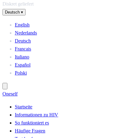
Diskret geliefert
Deutsch
▾
English
Nederlands
Deutsch
Français
Italiano
Español
Polski
One
self
Startseite
Informationen zu HIV
So funktioniert es
Häufige Fragen