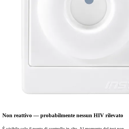
Non reattivo — probabilmente nessun HIV rilevato
È visibile solo il punto di controllo in alto. Al momento del test non