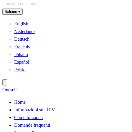
Consegna discreta
Italiano
▾
English
Nederlands
Deutsch
Français
Italiano
Español
Polski
One
self
Home
Informazioni sull'HIV
Come funziona
Domande frequenti