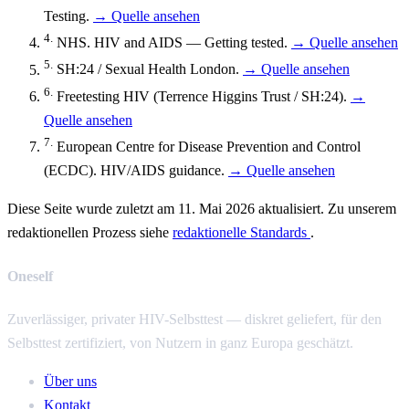
Testing.
→ Quelle ansehen
4.
NHS. HIV and AIDS — Getting tested.
→ Quelle ansehen
5.
SH:24 / Sexual Health London.
→ Quelle ansehen
6.
Freetesting HIV (Terrence Higgins Trust / SH:24).
→
Quelle ansehen
7.
European Centre for Disease Prevention and Control
(ECDC). HIV/AIDS guidance.
→ Quelle ansehen
Diese Seite wurde zuletzt am 11. Mai 2026 aktualisiert. Zu unserem
redaktionellen Prozess siehe
redaktionelle Standards
.
Oneself
Zuverlässiger, privater HIV-Selbsttest — diskret geliefert, für den
Selbsttest zertifiziert, von Nutzern in ganz Europa geschätzt.
Über uns
Kontakt