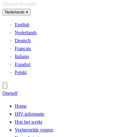
Discreet bezorgd
Nederlands
▾
English
Nederlands
Deutsch
Français
Italiano
Español
Polski
One
self
Home
HIV-informatie
Hoe het werkt
Veelgestelde vragen