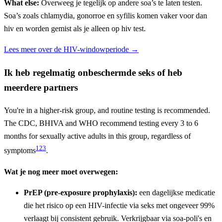
What else:
Overweeg je tegelijk op andere soa’s te laten testen.
Soa’s zoals chlamydia, gonorroe en syfilis komen vaker voor dan
hiv en worden gemist als je alleen op hiv test.
Lees meer over de HIV-windowperiode →
Ik heb regelmatig onbeschermde seks of heb
meerdere partners
You're in a higher-risk group, and routine testing is recommended.
The CDC, BHIVA and WHO recommend testing every 3 to 6
months for sexually active adults in this group, regardless of
1
2
3
symptoms
.
Wat je nog meer moet overwegen:
PrEP (pre-exposure prophylaxis):
een dagelijkse medicatie
die het risico op een HIV-infectie via seks met ongeveer 99%
verlaagt bij consistent gebruik. Verkrijgbaar via soa-poli's en